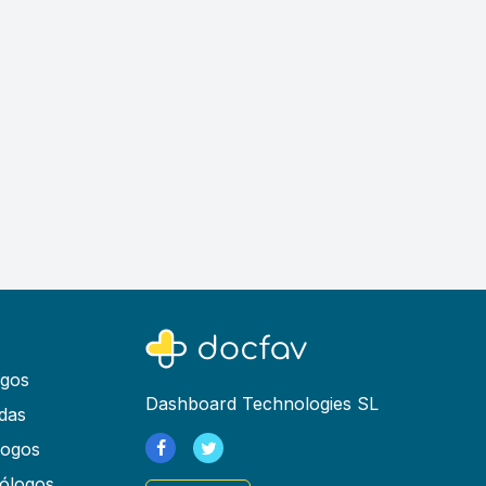
ogos
Dashboard Technologies SL
das
logos
ólogos