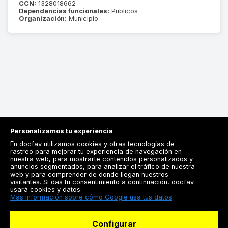
CCN:
1328018662
Dependencias funcionales:
Publicos
Organización:
Municipio
Personalizamos tu experiencia
En docfav utilizamos cookies y otras tecnologías de
rastreo para mejorar tu experiencia de navegación en
nuestra web, para mostrarte contenidos personalizados y
anuncios segmentados, para analizar el tráfico de nuestra
Registrarse
web y para comprender de donde llegan nuestros
visitantes. Si das tu consentimiento a continuación, docfav
Docfav
usará cookies y datos:
Más información sobre cómo Google usa tus datos
Recursos
Configurar
Para doctores