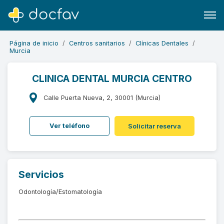
Página de inicio
Centros sanitarios
Clínicas Dentales
Murcia
CLINICA DENTAL MURCIA CENTRO
Buscar
Calle Puerta Nueva, 2, 30001 (Murcia)
Software para clínicas
Ver teléfono
Solicitar reserva
Soporte
¿Eres un doctor?
Servicios
Odontología/Estomatología