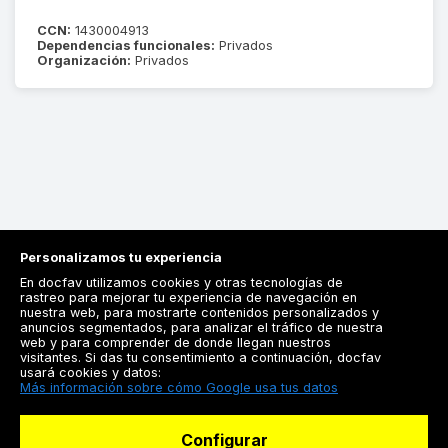
CCN:
1430004913
Dependencias funcionales:
Privados
Organización:
Privados
Personalizamos tu experiencia
En docfav utilizamos cookies y otras tecnologías de
rastreo para mejorar tu experiencia de navegación en
nuestra web, para mostrarte contenidos personalizados y
anuncios segmentados, para analizar el tráfico de nuestra
Registrarse
web y para comprender de donde llegan nuestros
visitantes. Si das tu consentimiento a continuación, docfav
Docfav
usará cookies y datos:
Más información sobre cómo Google usa tus datos
Recursos
Configurar
Para doctores