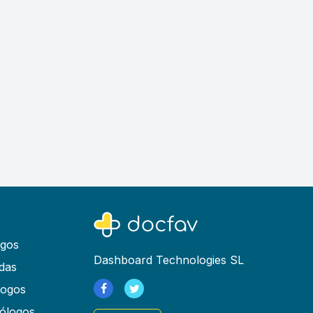
ogos
Dashboard Technologies SL
das
logos
ólogos