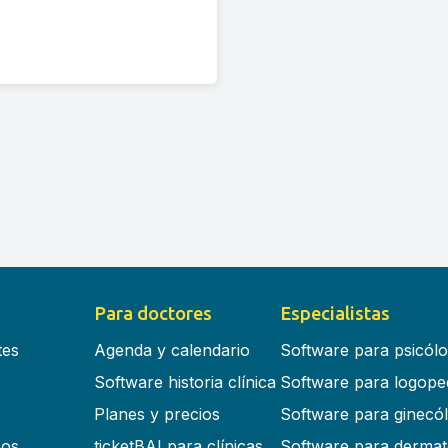
Para doctores
Especialistas
tes
Agenda y calendario
Software para psicól
Software historia clínica
Software para logope
Planes y precios
Software para ginecó
cos
ticketBAI para clínicas
Software para dermat