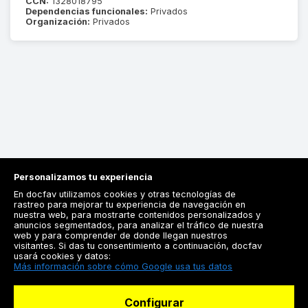
CCN:
1328018795
Dependencias funcionales:
Privados
Organización:
Privados
Personalizamos tu experiencia
En docfav utilizamos cookies y otras tecnologías de
rastreo para mejorar tu experiencia de navegación en
nuestra web, para mostrarte contenidos personalizados y
anuncios segmentados, para analizar el tráfico de nuestra
Registrarse
web y para comprender de donde llegan nuestros
visitantes. Si das tu consentimiento a continuación, docfav
Docfav
usará cookies y datos:
Más información sobre cómo Google usa tus datos
Recursos
Configurar
Para doctores