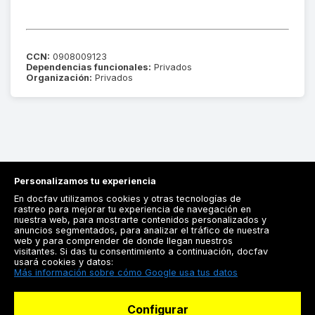
CCN:
0908009123
Dependencias funcionales:
Privados
Organización:
Privados
Personalizamos tu experiencia
En docfav utilizamos cookies y otras tecnologías de
rastreo para mejorar tu experiencia de navegación en
nuestra web, para mostrarte contenidos personalizados y
anuncios segmentados, para analizar el tráfico de nuestra
Registrarse
web y para comprender de donde llegan nuestros
visitantes. Si das tu consentimiento a continuación, docfav
Docfav
usará cookies y datos:
Más información sobre cómo Google usa tus datos
Recursos
Configurar
Para doctores