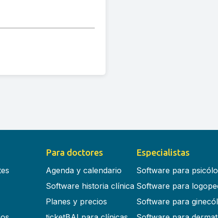
Para doctores
Especialistas
tes
Agenda y calendario
Software para psicól
Software historia clínica
Software para logope
Planes y precios
Software para ginecó
cos
ticketBAI para clínicas
Software para dermat