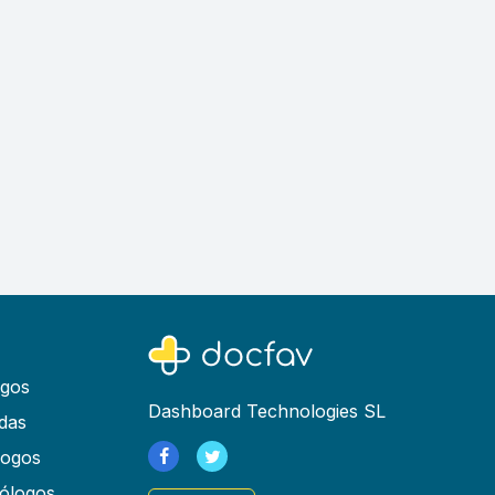
ogos
Dashboard Technologies SL
das
logos
ólogos