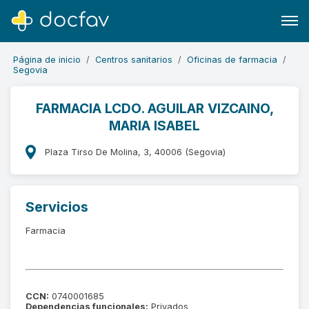
Página de inicio
Centros sanitarios
Oficinas de farmacia
Segovia
FARMACIA LCDO. AGUILAR VIZCAINO,
MARIA ISABEL
Buscar
Software para clínicas
Plaza Tirso De Molina, 3, 40006 (Segovia)
Soporte
¿Eres un doctor?
Servicios
Farmacia
CCN:
0740001685
Dependencias funcionales:
Privados