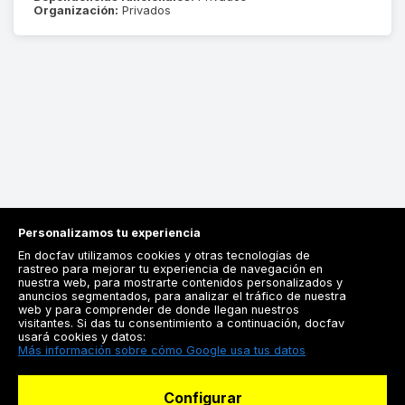
Organización:
Privados
Personalizamos tu experiencia
En docfav utilizamos cookies y otras tecnologías de
rastreo para mejorar tu experiencia de navegación en
nuestra web, para mostrarte contenidos personalizados y
anuncios segmentados, para analizar el tráfico de nuestra
Registrarse
web y para comprender de donde llegan nuestros
visitantes. Si das tu consentimiento a continuación, docfav
Docfav
usará cookies y datos:
Más información sobre cómo Google usa tus datos
Recursos
Configurar
Para doctores