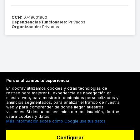
CCN:
0749001960
Dependencias funcionales:
Privados
Organización:
Privados
Personalizamos tu experiencia
En docfav utilizamos cookies y otras tecnologías de
rastreo para mejorar tu experiencia de navegación en
nuestra web, para mostrarte contenidos personalizados y
anuncios segmentados, para analizar el tráfico de nuestra
Registrarse
web y para comprender de donde llegan nuestros
visitantes. Si das tu consentimiento a continuación, docfav
Docfav
usará cookies y datos:
Más información sobre cómo Google usa tus datos
Recursos
Configurar
Para doctores