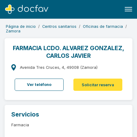
Página de inicio
Centros sanitarios
Oficinas de farmacia
Zamora
FARMACIA LCDO. ALVAREZ GONZALEZ,
CARLOS JAVIER
Buscar
Software para clínicas
Avenida Tres Cruces, 4, 49008 (Zamora)
Soporte
Ver teléfono
Solicitar reserva
¿Eres un doctor?
Servicios
Farmacia