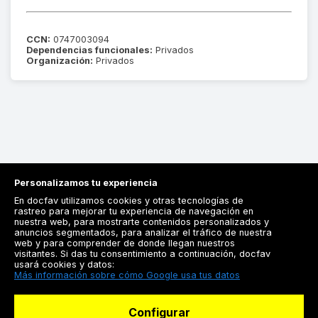
CCN:
0747003094
Dependencias funcionales:
Privados
Organización:
Privados
Personalizamos tu experiencia
En docfav utilizamos cookies y otras tecnologías de
rastreo para mejorar tu experiencia de navegación en
nuestra web, para mostrarte contenidos personalizados y
anuncios segmentados, para analizar el tráfico de nuestra
Registrarse
web y para comprender de donde llegan nuestros
visitantes. Si das tu consentimiento a continuación, docfav
Docfav
usará cookies y datos:
Más información sobre cómo Google usa tus datos
Recursos
Configurar
Para doctores