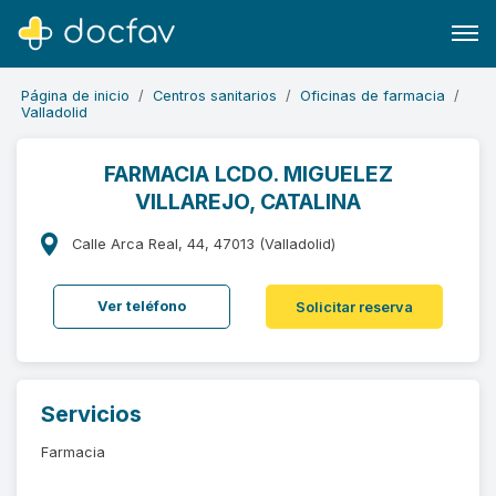
Página de inicio
Centros sanitarios
Oficinas de farmacia
Valladolid
FARMACIA LCDO. MIGUELEZ
VILLAREJO, CATALINA
Buscar
Software para clínicas
Calle Arca Real, 44, 47013 (Valladolid)
Soporte
Ver teléfono
Solicitar reserva
¿Eres un doctor?
Servicios
Farmacia