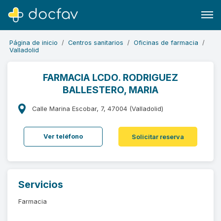
Página de inicio
Centros sanitarios
Oficinas de farmacia
Valladolid
FARMACIA LCDO. RODRIGUEZ
BALLESTERO, MARIA
Buscar
Software para clínicas
Calle Marina Escobar, 7, 47004 (Valladolid)
Soporte
Ver teléfono
Solicitar reserva
¿Eres un doctor?
Servicios
Farmacia