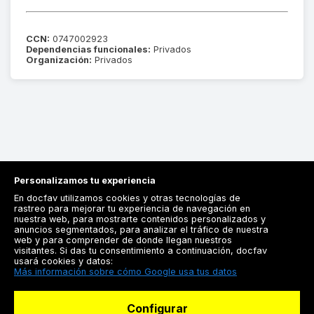
CCN:
0747002923
Dependencias funcionales:
Privados
Organización:
Privados
Personalizamos tu experiencia
En docfav utilizamos cookies y otras tecnologías de
rastreo para mejorar tu experiencia de navegación en
nuestra web, para mostrarte contenidos personalizados y
anuncios segmentados, para analizar el tráfico de nuestra
Registrarse
web y para comprender de donde llegan nuestros
visitantes. Si das tu consentimiento a continuación, docfav
Docfav
usará cookies y datos:
Más información sobre cómo Google usa tus datos
Recursos
Configurar
Para doctores