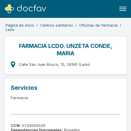
Página de inicio
Centros sanitarios
Oficinas de farmacia
León
FARMACIA LCDO. UNZETA CONDE,
MARIA
Buscar
Software para clínicas
Calle San Juan Bosco, 15, 24190 (León)
Soporte
¿Eres un doctor?
Servicios
Farmacia
CCN:
0724004026
Dependencias funcionales:
Privados