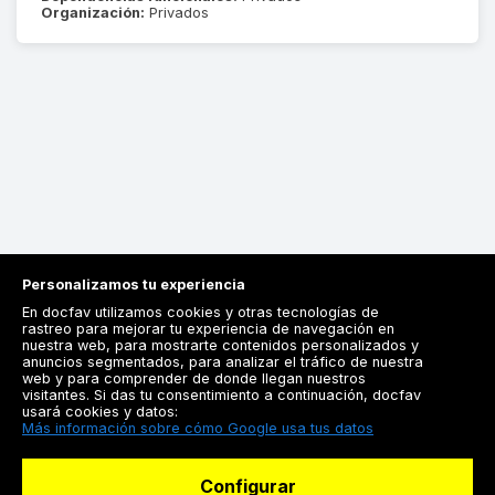
Organización:
Privados
Personalizamos tu experiencia
En docfav utilizamos cookies y otras tecnologías de
rastreo para mejorar tu experiencia de navegación en
nuestra web, para mostrarte contenidos personalizados y
anuncios segmentados, para analizar el tráfico de nuestra
Registrarse
web y para comprender de donde llegan nuestros
visitantes. Si das tu consentimiento a continuación, docfav
Docfav
usará cookies y datos:
Más información sobre cómo Google usa tus datos
Recursos
Configurar
Para doctores