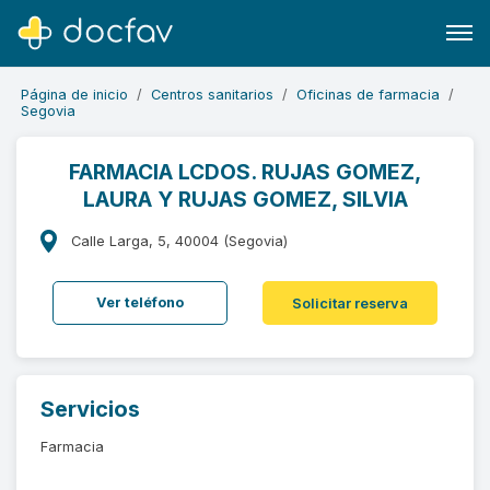
Página de inicio
Centros sanitarios
Oficinas de farmacia
Segovia
FARMACIA LCDOS. RUJAS GOMEZ,
LAURA Y RUJAS GOMEZ, SILVIA
Buscar
Software para clínicas
Calle Larga, 5, 40004 (Segovia)
Soporte
Ver teléfono
Solicitar reserva
¿Eres un doctor?
Servicios
Farmacia