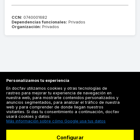
CCN:
0740001682
Dependencias funcionales:
Privados
Organización:
Privados
Personalizamos tu experiencia
En docfav utilizamos cookies y otras tecnologías de
rastreo para mejorar tu experiencia de navegación en
nuestra web, para mostrarte contenidos personalizados y
anuncios segmentados, para analizar el tráfico de nuestra
Registrarse
web y para comprender de donde llegan nuestros
visitantes. Si das tu consentimiento a continuación, docfav
Docfav
usará cookies y datos:
Más información sobre cómo Google usa tus datos
Recursos
Configurar
Para doctores