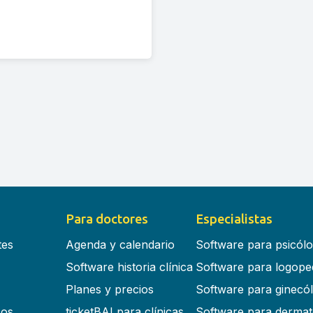
Para doctores
Especialistas
tes
Agenda y calendario
Software para psicól
Software historia clínica
Software para logope
Planes y precios
Software para ginecó
cos
ticketBAI para clínicas
Software para dermat