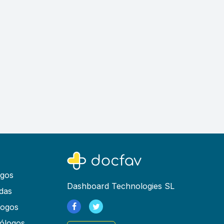
ogos
Dashboard Technologies SL
das
logos
ólogos