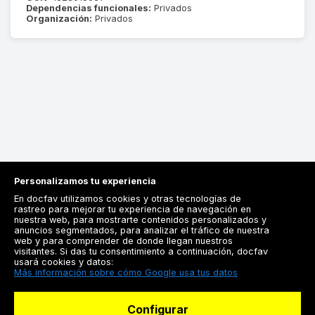
Dependencias funcionales:
Privados
Organización:
Privados
Personalizamos tu experiencia
En docfav utilizamos cookies y otras tecnologías de
rastreo para mejorar tu experiencia de navegación en
nuestra web, para mostrarte contenidos personalizados y
anuncios segmentados, para analizar el tráfico de nuestra
Registrarse
web y para comprender de donde llegan nuestros
visitantes. Si das tu consentimiento a continuación, docfav
Docfav
usará cookies y datos:
Más información sobre cómo Google usa tus datos
Recursos
Configurar
Para doctores