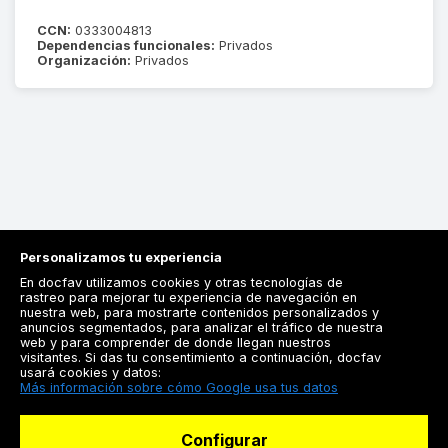
CCN:
0333004813
Dependencias funcionales:
Privados
Organización:
Privados
Personalizamos tu experiencia
En docfav utilizamos cookies y otras tecnologías de
rastreo para mejorar tu experiencia de navegación en
nuestra web, para mostrarte contenidos personalizados y
anuncios segmentados, para analizar el tráfico de nuestra
Registrarse
web y para comprender de donde llegan nuestros
visitantes. Si das tu consentimiento a continuación, docfav
Docfav
usará cookies y datos:
Más información sobre cómo Google usa tus datos
Recursos
Configurar
Para doctores