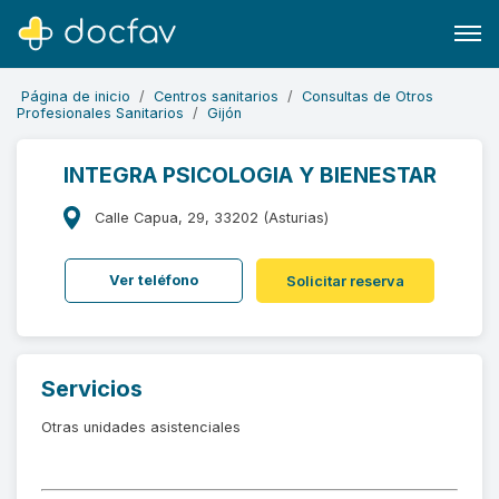
Página de inicio
Centros sanitarios
Consultas de Otros
Profesionales Sanitarios
Gijón
INTEGRA PSICOLOGIA Y BIENESTAR
Buscar
Calle Capua, 29, 33202 (Asturias)
Software para clínicas
Ver teléfono
Solicitar reserva
Soporte
¿Eres un doctor?
Servicios
Otras unidades asistenciales