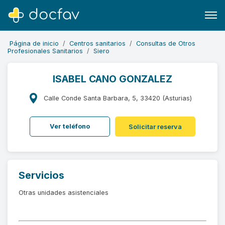
Página de inicio
Centros sanitarios
Consultas de Otros
Profesionales Sanitarios
Siero
ISABEL CANO GONZALEZ
Buscar
Calle Conde Santa Barbara, 5, 33420 (Asturias)
Software para clínicas
Ver teléfono
Solicitar reserva
Soporte
¿Eres un doctor?
Servicios
Otras unidades asistenciales