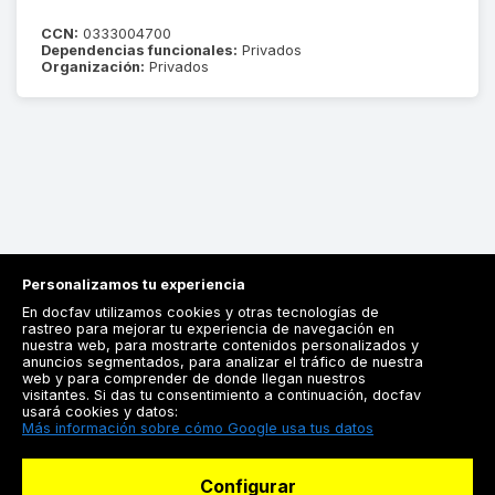
CCN:
0333004700
Dependencias funcionales:
Privados
Organización:
Privados
Personalizamos tu experiencia
En docfav utilizamos cookies y otras tecnologías de
rastreo para mejorar tu experiencia de navegación en
nuestra web, para mostrarte contenidos personalizados y
anuncios segmentados, para analizar el tráfico de nuestra
Registrarse
web y para comprender de donde llegan nuestros
visitantes. Si das tu consentimiento a continuación, docfav
Docfav
usará cookies y datos:
Más información sobre cómo Google usa tus datos
Recursos
Configurar
Para doctores