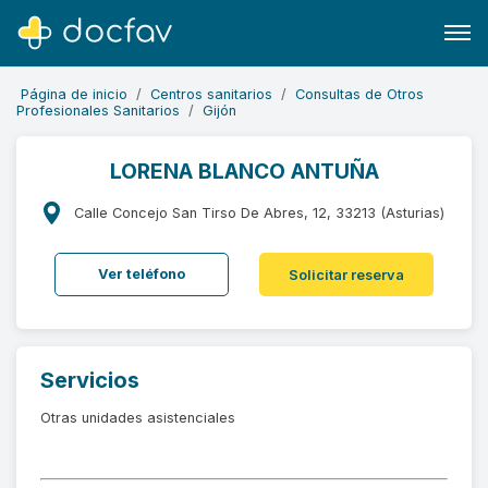
Página de inicio
Centros sanitarios
Consultas de Otros
Profesionales Sanitarios
Gijón
LORENA BLANCO ANTUÑA
Buscar
Calle Concejo San Tirso De Abres, 12, 33213 (Asturias)
Software para clínicas
Ver teléfono
Solicitar reserva
Soporte
¿Eres un doctor?
Servicios
Otras unidades asistenciales