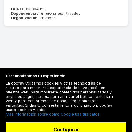
CCN:
0333004820
Dependencias funcionales:
Privados
Organización:
Privados
Personalizamos tu experiencia
En docfav utilizamos cookies y otras tecnologías de
rastreo para mejorar tu experiencia de navegación en
nuestra web, para mostrarte contenidos personalizados y
anuncios segmentados, para analizar el tráfico de nuestra
Registrarse
web y para comprender de donde llegan nuestros
visitantes. Si das tu consentimiento a continuación, docfav
Docfav
usará cookies y datos:
Más información sobre cómo Google usa tus datos
Recursos
Configurar
Para doctores