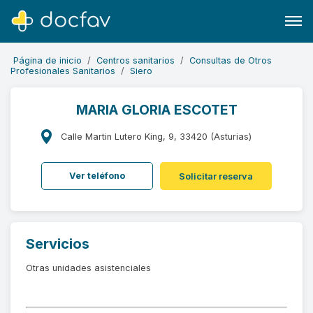
Página de inicio
Centros sanitarios
Consultas de Otros
Profesionales Sanitarios
Siero
MARIA GLORIA ESCOTET
Buscar
Calle Martin Lutero King, 9, 33420 (Asturias)
Software para clínicas
Ver teléfono
Solicitar reserva
Soporte
¿Eres un doctor?
Servicios
Otras unidades asistenciales