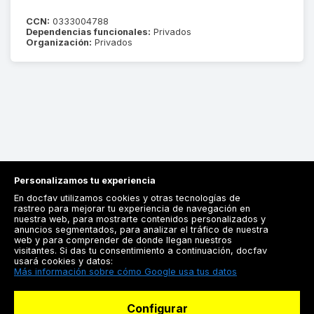
CCN:
0333004788
Dependencias funcionales:
Privados
Organización:
Privados
Personalizamos tu experiencia
En docfav utilizamos cookies y otras tecnologías de
rastreo para mejorar tu experiencia de navegación en
nuestra web, para mostrarte contenidos personalizados y
anuncios segmentados, para analizar el tráfico de nuestra
Registrarse
web y para comprender de donde llegan nuestros
visitantes. Si das tu consentimiento a continuación, docfav
Docfav
usará cookies y datos:
Más información sobre cómo Google usa tus datos
Recursos
Configurar
Para doctores