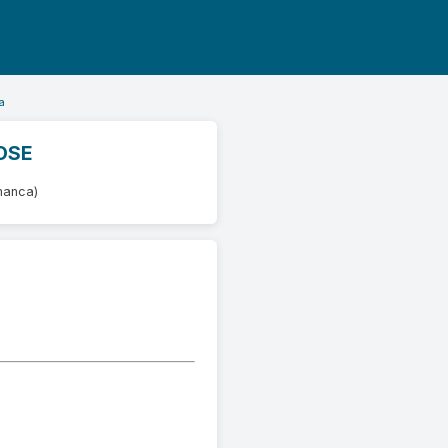
a
JOSE
manca)