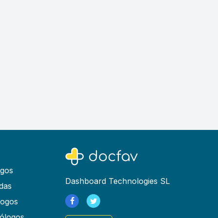
ogos
Dashboard Technologies SL
das
logos
ólogos