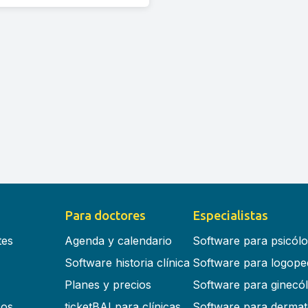
Para doctores
Especialistas
tes
Agenda y calendario
Software para psicól
Software historia clínica
Software para logope
Planes y precios
Software para ginecó
cos
ticketBAI para clínicas
Software para dermat