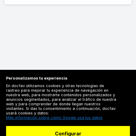
Personalizamos tu experiencia
En docfav utilizamos cookies y otras tecnologías de
rastreo para mejorar tu experiencia de navegación en
nuestra web, para mostrarte contenidos personalizados y
anuncios segmentados, para analizar el tráfico de nuestra
Registrarse
web y para comprender de donde llegan nuestros
visitantes. Si das tu consentimiento a continuación, docfav
Docfav
usará cookies y datos:
Más información sobre cómo Google usa tus datos
Recursos
Configurar
Para doctores