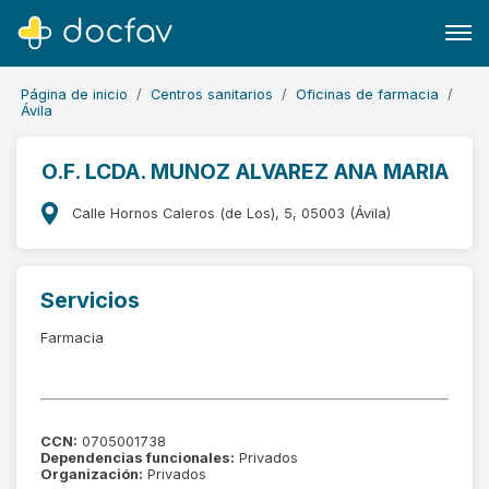
Página de inicio
Centros sanitarios
Oficinas de farmacia
Ávila
O.F. LCDA. MUNOZ ALVAREZ ANA MARIA
Buscar
Calle Hornos Caleros (de Los), 5, 05003 (Ávila)
Software para clínicas
Soporte
Servicios
¿Eres un doctor?
Farmacia
CCN:
0705001738
Dependencias funcionales:
Privados
Organización:
Privados