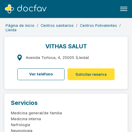
Página de inicio
Centros sanitarios
Centros Polivalentes
Lleida
VITHAS SALUT
Buscar
Avenida Tortosa, 4, 25005 (Lleida)
Software para clínicas
Ver teléfono
Solicitar reserva
Soporte
¿Eres un doctor?
Servicios
Medicina general/de familia
Medicina interna
Nefrología
Neumología