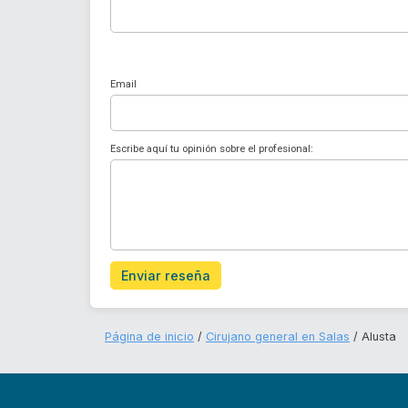
Email
Escribe aquí tu opinión sobre el profesional:
Enviar reseña
Página de inicio
Cirujano general en Salas
Alusta