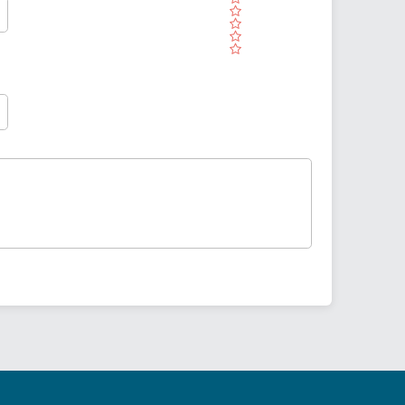
( )
( )
( )
( )