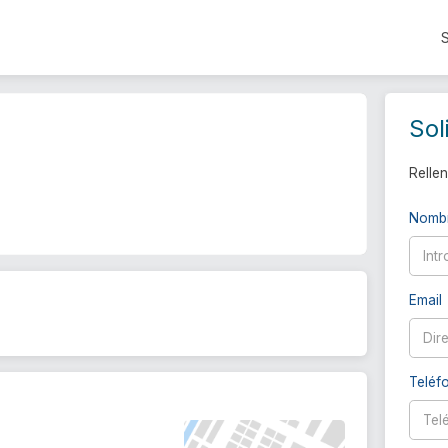
Sol
Rellen
Nomb
Email
s
Teléf