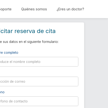
Soporte
Quiénes somos
¿Eres un doctor?
Reservar cita
icitar reserva de cita
e sus datos en el siguiente formulario:
re completo
ono