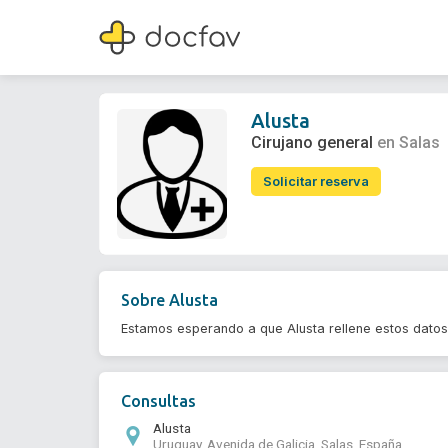
Alusta
Cirujano general
Alusta
Cirujano general
en Salas
Solicitar reserva
Sobre
Alusta
Estamos esperando a que Alusta rellene estos dato
Consultas
Alusta
Uruguay, Avenida de Galicia, Salas, España