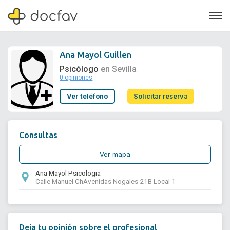
Ana Mayol Guillen
Psicólogo
en Sevilla
0 opiniones
Soporte
Ver teléfono
Solicitar reserva
Quiénes somos
¿Eres un doctor?
Consultas
Ver mapa
Ana Mayol Psicologia
Calle Manuel ChAvenidas Nogales 21B Local 1
Deja tu opinión sobre el profesional