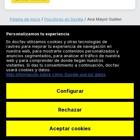
Página de inicio
Psicólogo en Sevilla
Ana Mayol Guillen
Personalizamos tu experiencia
En docfav utilizamos cookies y otras tecnologías de
rastreo para mejorar tu experiencia de navegación en
nuestra web, para mostrarte contenidos personalizados y
anuncios segmentados, para analizar el tráfico de nuestra
Registrarse
web y para comprender de donde llegan nuestros
visitantes. Si das tu consentimiento a continuación, docfav
Docfav
usará cookies y datos:
Más información sobre cómo Google usa tus datos
Recursos
Configurar
Para doctores
Especialistas
Rechazar
Aceptar cookies
© Dashboard Technologies S.L
Solicitar reserva