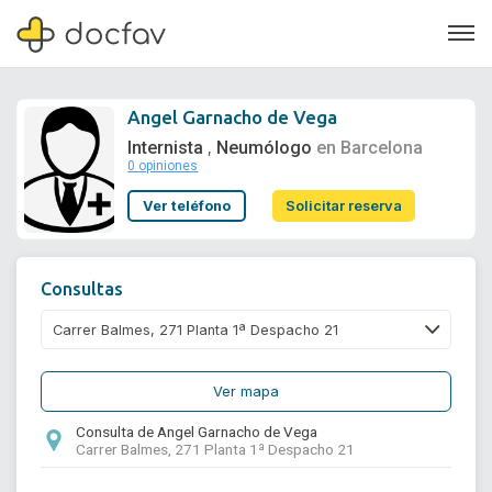
Angel Garnacho de Vega
Internista
Neumólogo
en Barcelona
,
0 opiniones
Soporte
Ver teléfono
Solicitar reserva
Quiénes somos
¿Eres un doctor?
Consultas
Ver mapa
Consulta de Angel Garnacho de Vega
Carrer Balmes, 271 Planta 1ª Despacho 21