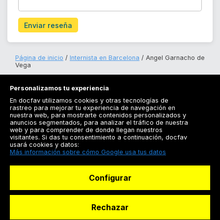
Enviar reseña
Página de inicio
Internista en Barcelona
Angel Garnacho de
Vega
Personalizamos tu experiencia
En docfav utilizamos cookies y otras tecnologías de
rastreo para mejorar tu experiencia de navegación en
nuestra web, para mostrarte contenidos personalizados y
anuncios segmentados, para analizar el tráfico de nuestra
Registrarse
web y para comprender de donde llegan nuestros
visitantes. Si das tu consentimiento a continuación, docfav
Docfav
usará cookies y datos:
Más información sobre cómo Google usa tus datos
Recursos
Configurar
Para doctores
Especialistas
Rechazar