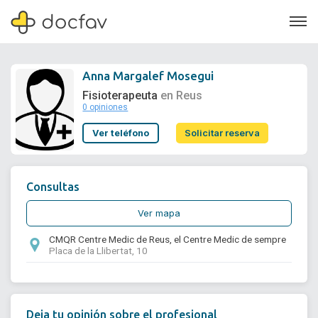
Anna Margalef Mosegui
Fisioterapeuta
en Reus
0 opiniones
Soporte
Ver teléfono
Solicitar reserva
Quiénes somos
¿Eres un doctor?
Consultas
Ver mapa
CMQR Centre Medic de Reus, el Centre Medic de sempre
Placa de la Llibertat, 10
Deja tu opinión sobre el profesional