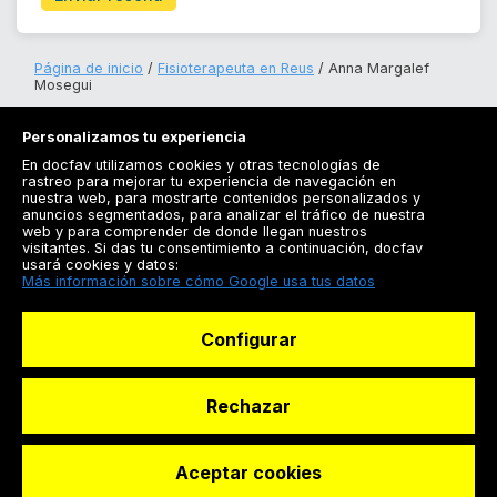
Página de inicio
Fisioterapeuta en Reus
Anna Margalef
Mosegui
Personalizamos tu experiencia
En docfav utilizamos cookies y otras tecnologías de
rastreo para mejorar tu experiencia de navegación en
nuestra web, para mostrarte contenidos personalizados y
anuncios segmentados, para analizar el tráfico de nuestra
Registrarse
web y para comprender de donde llegan nuestros
visitantes. Si das tu consentimiento a continuación, docfav
Docfav
usará cookies y datos:
Más información sobre cómo Google usa tus datos
Recursos
Configurar
Para doctores
Especialistas
Rechazar
Aceptar cookies
© Dashboard Technologies S.L