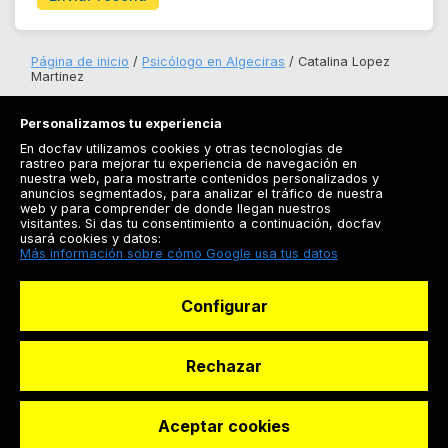
Página de inicio
Psicólogo en Algeciras
Catalina Lopez
Martinez
Personalizamos tu experiencia
En docfav utilizamos cookies y otras tecnologías de
rastreo para mejorar tu experiencia de navegación en
nuestra web, para mostrarte contenidos personalizados y
anuncios segmentados, para analizar el tráfico de nuestra
Registrarse
web y para comprender de donde llegan nuestros
visitantes. Si das tu consentimiento a continuación, docfav
Docfav
usará cookies y datos:
Más información sobre cómo Google usa tus datos
Recursos
Configurar
Para doctores
Especialistas
Rechazar
Aceptar cookies
© Dashboard Technologies S.L