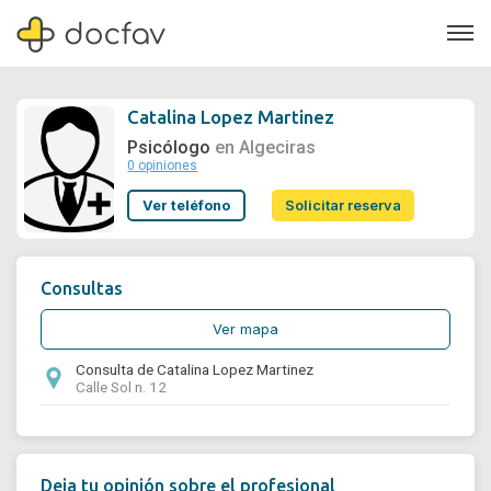
Catalina Lopez Martinez
Psicólogo
en Algeciras
0 opiniones
Soporte
Ver teléfono
Solicitar reserva
Quiénes somos
¿Eres un doctor?
Consultas
Ver mapa
Consulta de Catalina Lopez Martinez
Calle Sol n. 12
Deja tu opinión sobre el profesional