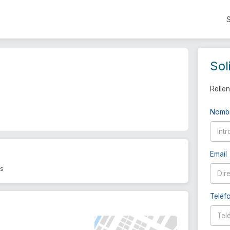
Sol
Rellen
Nomb
Email
os
Teléf