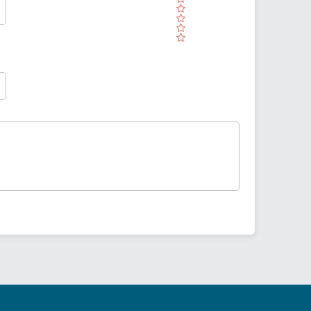
( )
( )
( )
( )