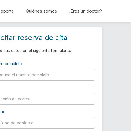
Soporte
Quiénes somos
¿Eres un doctor?
Reservar cita
icitar reserva de cita
e sus datos en el siguiente formulario:
re completo
ono