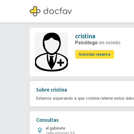
cristina
Psicólogo
cristina
Psicólogo
en oviedo
Solicitar reserva
Sobre
cristina
Estamos esperando a que cristina rellene estos dat
Consultas
el gabinete
calle asturias 39