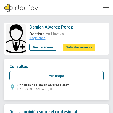
Damian Alvarez Perez
Dentista
en Huelva
0 opiniones
Soporte
Ver teléfono
Solicitar reserva
Quiénes somos
¿Eres un doctor?
Consultas
Ver mapa
Consulta de Damian Alvarez Perez
PASEO DE SANTA FE, 8
Deja tu opinión sobre el profesional