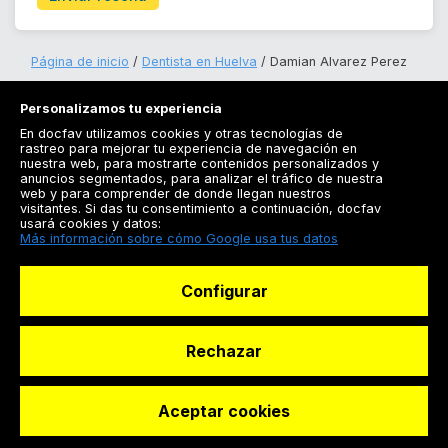
Página de inicio
Dentista en Huelva
Damian Alvarez Perez
Personalizamos tu experiencia
En docfav utilizamos cookies y otras tecnologías de
rastreo para mejorar tu experiencia de navegación en
nuestra web, para mostrarte contenidos personalizados y
anuncios segmentados, para analizar el tráfico de nuestra
Registrarse
web y para comprender de donde llegan nuestros
visitantes. Si das tu consentimiento a continuación, docfav
Docfav
usará cookies y datos:
Más información sobre cómo Google usa tus datos
Recursos
Configurar
Para doctores
Especialistas
Rechazar
Aceptar cookies
© Dashboard Technologies S.L
Solicitar reserva