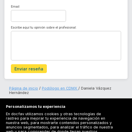
Email
Escribe aquí tu opinión sobre el profesional:
Enviar reseña
Página de inicio
Podólogo en CDMX
Daniela Vázquez
Hernández
Personalizamos tu experiencia
En docfav utilizamos cookies y otras tecnologías de
rastreo para mejorar tu experiencia de navegación en
nuestra web, para mostrarte contenidos personalizados y
anuncios segmentados, para analizar el tráfico de nuestra
Registrarse
web y para comprender de donde llegan nuestros