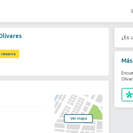
Olivares
¿Es u
r reserva
Más 
Encue
Olivar
Ver mapa