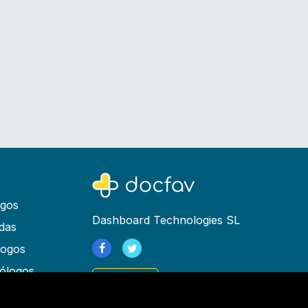
ogos
Dashboard Technologies SL
das
logos
ólogos
Registrarse
as