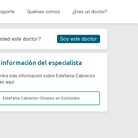
Soporte
Quiénes somos
¿Eres un doctor?
Reservar cita
sted este doctor?
Soy este doctor
información del especialista
ntra más información sobre Estefania Cabrerizo
es aquí:
Estefania Cabrerizo Olivares en
Doctoralia