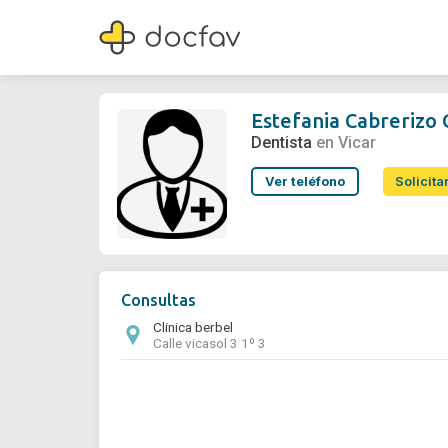
Estefania Cabrerizo Olivares
Dentista
Estefania Cabrerizo 
Dentista
en Vicar
Ver teléfono
Solicita
Consultas
Clinica berbel
Calle vicasol 3 1º 3