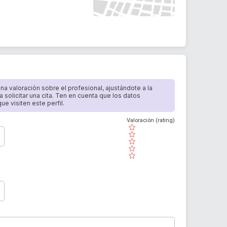
 una valoración sobre el profesional, ajustándote a la
a solicitar una cita. Ten en cuenta que los datos
e visiten este perfil.
Valoración (rating)
( )
( )
( )
( )
( )