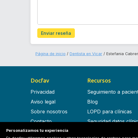
Enviar reseña
Página de inicio
Dentista en Vicar
Estefania Cabrer
Docfav
Recursos
Privacidad
Seguimiento a pacien
Aviso legal
Blog
Sobre nosotros
LOPD para clínicas
Contacto
Seguridad datos clíni
Personalizamos tu experiencia
Términos y condiciones
Software para clínica