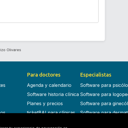
izo Olivares
Para doctores
Especialistas
tes
Agenda y calendario
Software para psicól
Software historia clínica
Software para logope
Planes y precios
Software para ginecó
cos
ticketBAI para clínicas
Software para dermat
s en la nube
Software para dentist