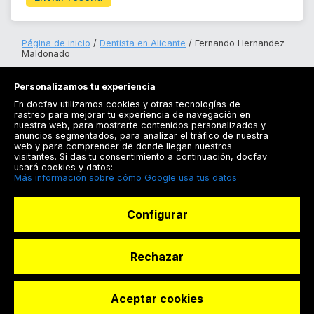
Página de inicio
Dentista en Alicante
Fernando Hernandez
Maldonado
Personalizamos tu experiencia
En docfav utilizamos cookies y otras tecnologías de
rastreo para mejorar tu experiencia de navegación en
nuestra web, para mostrarte contenidos personalizados y
anuncios segmentados, para analizar el tráfico de nuestra
Registrarse
web y para comprender de donde llegan nuestros
visitantes. Si das tu consentimiento a continuación, docfav
Docfav
usará cookies y datos:
Más información sobre cómo Google usa tus datos
Recursos
Configurar
Para doctores
Especialistas
Rechazar
Aceptar cookies
© Dashboard Technologies S.L