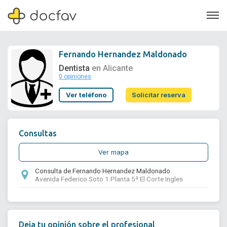
Fernando Hernandez Maldonado
Dentista
en Alicante
0 opiniones
Soporte
Ver teléfono
Solicitar reserva
Quiénes somos
¿Eres un doctor?
Consultas
Ver mapa
Consulta de Fernando Hernandez Maldonado
Avenida Federico Soto 1 Planta 5ª El Corte Ingles
Deja tu opinión sobre el profesional