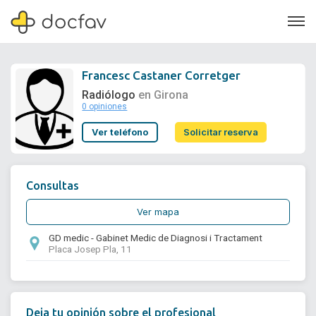
Francesc Castaner Corretger
Radiólogo
en Girona
0 opiniones
Soporte
Ver teléfono
Solicitar reserva
Quiénes somos
¿Eres un doctor?
Consultas
Ver mapa
GD medic - Gabinet Medic de Diagnosi i Tractament
Placa Josep Pla, 11
Deja tu opinión sobre el profesional