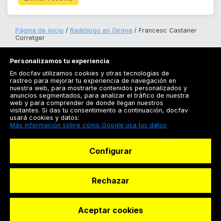
Página de inicio
Radiólogo en Girona
Francesc Castaner
Corretger
Personalizamos tu experiencia
En docfav utilizamos cookies y otras tecnologías de
rastreo para mejorar tu experiencia de navegación en
nuestra web, para mostrarte contenidos personalizados y
anuncios segmentados, para analizar el tráfico de nuestra
Registrarse
web y para comprender de donde llegan nuestros
visitantes. Si das tu consentimiento a continuación, docfav
Docfav
usará cookies y datos:
Más información sobre cómo Google usa tus datos
Recursos
Configurar
Para doctores
Especialistas
Rechazar
Aceptar cookies
© Dashboard Technologies S.L