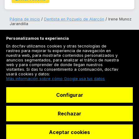
Página de inicio
Dentista en Pozuelo de Alarcón
Irene Munoz
Jarandilla
Personalizamos tu experiencia
En docfav utilizamos cookies y otras tecnologías de
rastreo para mejorar tu experiencia de navegación en
nuestra web, para mostrarte contenidos personalizados y
anuncios segmentados, para analizar el tráfico de nuestra
Registrarse
web y para comprender de donde llegan nuestros
visitantes. Si das tu consentimiento a continuación, docfav
Docfav
usará cookies y datos:
Más información sobre cómo Google usa tus datos
Recursos
Configurar
Para doctores
Especialistas
Rechazar
Aceptar cookies
© Dashboard Technologies S.L