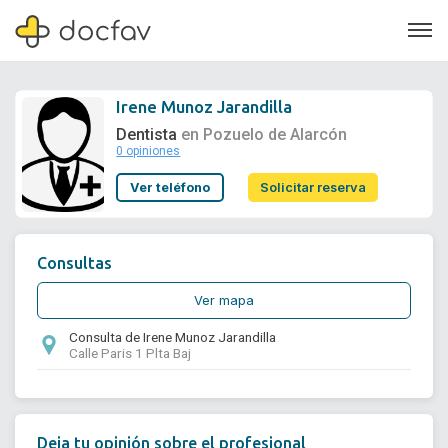
Irene Munoz Jarandilla
Dentista
en Pozuelo de Alarcón
0 opiniones
Soporte
Ver teléfono
Solicitar reserva
Quiénes somos
¿Eres un doctor?
Consultas
Ver mapa
Consulta de Irene Munoz Jarandilla
Calle Paris 1 Plta Baj
Deja tu opinión sobre el profesional