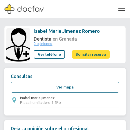
Isabel Maria Jimenez Romero
Dentista
en Granada
0 opiniones
Soporte
Ver teléfono
Solicitar reserva
Quiénes somos
¿Eres un doctor?
Consultas
Ver mapa
Isabel maria jimenez
Plaza humilladero 1 5ºb
Deja tu opinión sobre el profesional