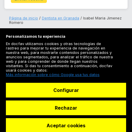
Página de inicio
Dentista en Granada
Isabel Maria Jimenez
Romero
Personalizamos tu experiencia
En docfav utilizamos cookies y otras tecnologías de
rastreo para mejorar tu experiencia de navegación en
nuestra web, para mostrarte contenidos personalizados y
anuncios segmentados, para analizar el tráfico de nuestra
Registrarse
web y para comprender de donde llegan nuestros
visitantes. Si das tu consentimiento a continuación, docfav
Docfav
usará cookies y datos:
Más información sobre cómo Google usa tus datos
Recursos
Configurar
Para doctores
Especialistas
Rechazar
Aceptar cookies
© Dashboard Technologies S.L