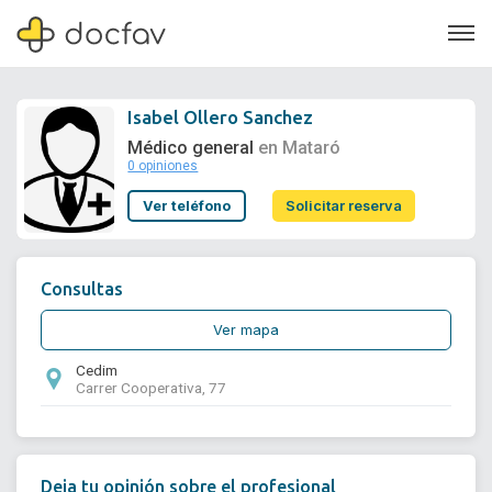
Isabel Ollero Sanchez
Médico general
en Mataró
0 opiniones
Soporte
Ver teléfono
Solicitar reserva
Quiénes somos
¿Eres un doctor?
Consultas
Ver mapa
Cedim
Carrer Cooperativa, 77
Deja tu opinión sobre el profesional