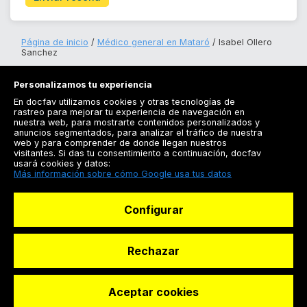
Página de inicio
Médico general en Mataró
Isabel Ollero
Sanchez
Personalizamos tu experiencia
En docfav utilizamos cookies y otras tecnologías de
rastreo para mejorar tu experiencia de navegación en
nuestra web, para mostrarte contenidos personalizados y
anuncios segmentados, para analizar el tráfico de nuestra
Registrarse
web y para comprender de donde llegan nuestros
visitantes. Si das tu consentimiento a continuación, docfav
Docfav
usará cookies y datos:
Más información sobre cómo Google usa tus datos
Recursos
Configurar
Para doctores
Especialistas
Rechazar
Aceptar cookies
© Dashboard Technologies S.L