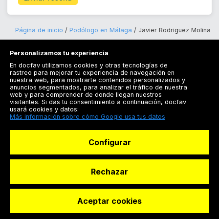
Página de inicio
Podólogo en Málaga
Javier Rodriguez Molina
Personalizamos tu experiencia
En docfav utilizamos cookies y otras tecnologías de
rastreo para mejorar tu experiencia de navegación en
nuestra web, para mostrarte contenidos personalizados y
anuncios segmentados, para analizar el tráfico de nuestra
Registrarse
web y para comprender de donde llegan nuestros
visitantes. Si das tu consentimiento a continuación, docfav
Docfav
usará cookies y datos:
Más información sobre cómo Google usa tus datos
Recursos
Configurar
Para doctores
Especialistas
Rechazar
Aceptar cookies
© Dashboard Technologies S.L
Solicitar reserva