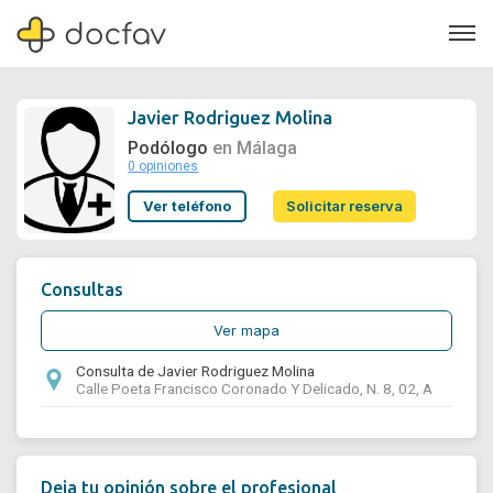
Javier Rodriguez Molina
Podólogo
en Málaga
0 opiniones
Soporte
Ver teléfono
Solicitar reserva
Quiénes somos
¿Eres un doctor?
Consultas
Ver mapa
Consulta de Javier Rodriguez Molina
Calle Poeta Francisco Coronado Y Delicado, N. 8, 02, A
Deja tu opinión sobre el profesional