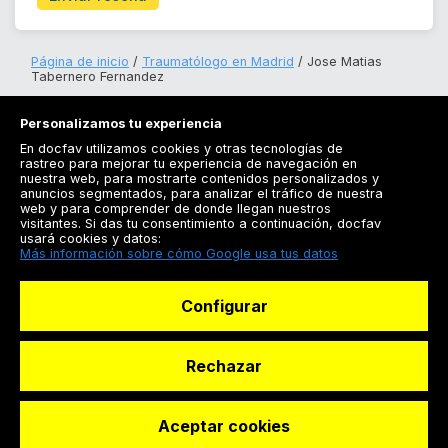
Página de inicio
Traumatólogo en Madrid
Jose Matias
Tabernero Fernandez
Personalizamos tu experiencia
En docfav utilizamos cookies y otras tecnologías de
rastreo para mejorar tu experiencia de navegación en
nuestra web, para mostrarte contenidos personalizados y
anuncios segmentados, para analizar el tráfico de nuestra
Registrarse
web y para comprender de donde llegan nuestros
visitantes. Si das tu consentimiento a continuación, docfav
Docfav
usará cookies y datos:
Más información sobre cómo Google usa tus datos
Recursos
Configurar
Para doctores
Especialistas
Rechazar
Aceptar cookies
© Dashboard Technologies S.L