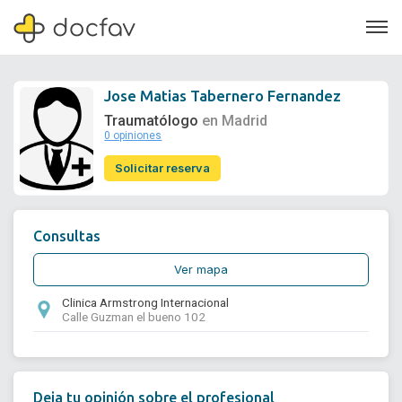
Jose Matias Tabernero Fernandez
Traumatólogo
en Madrid
0 opiniones
Soporte
Solicitar reserva
Quiénes somos
¿Eres un doctor?
Consultas
Ver mapa
Clinica Armstrong Internacional
Calle Guzman el bueno 102
Deja tu opinión sobre el profesional