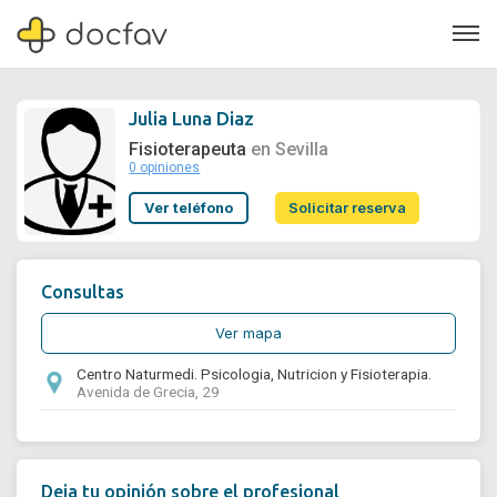
Julia Luna Diaz
Fisioterapeuta
en Sevilla
0 opiniones
Soporte
Ver teléfono
Solicitar reserva
Quiénes somos
¿Eres un doctor?
Consultas
Ver mapa
Centro Naturmedi. Psicologia, Nutricion y Fisioterapia.
Avenida de Grecia, 29
Deja tu opinión sobre el profesional