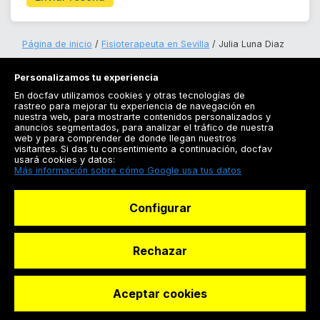
Página de inicio
Fisioterapeuta en Sevilla
Julia Luna Diaz
Personalizamos tu experiencia
En docfav utilizamos cookies y otras tecnologías de
rastreo para mejorar tu experiencia de navegación en
nuestra web, para mostrarte contenidos personalizados y
anuncios segmentados, para analizar el tráfico de nuestra
Registrarse
web y para comprender de donde llegan nuestros
visitantes. Si das tu consentimiento a continuación, docfav
Docfav
usará cookies y datos:
Más información sobre cómo Google usa tus datos
Recursos
Configurar
Para doctores
Especialistas
Rechazar
Aceptar cookies
© Dashboard Technologies S.L
Solicitar reserva