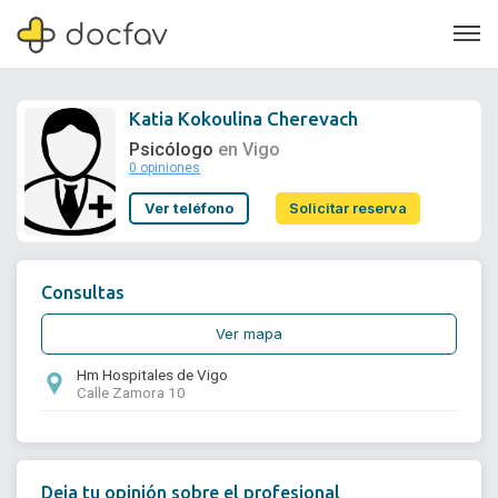
Katia Kokoulina Cherevach
Psicólogo
en Vigo
0 opiniones
Soporte
Ver teléfono
Solicitar reserva
Quiénes somos
¿Eres un doctor?
Consultas
Ver mapa
Hm Hospitales de Vigo
Calle Zamora 10
Deja tu opinión sobre el profesional