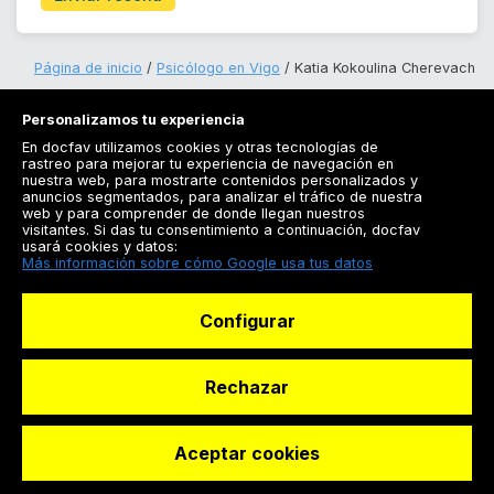
Página de inicio
Psicólogo en Vigo
Katia Kokoulina Cherevach
Personalizamos tu experiencia
En docfav utilizamos cookies y otras tecnologías de
rastreo para mejorar tu experiencia de navegación en
nuestra web, para mostrarte contenidos personalizados y
anuncios segmentados, para analizar el tráfico de nuestra
Registrarse
web y para comprender de donde llegan nuestros
visitantes. Si das tu consentimiento a continuación, docfav
Docfav
usará cookies y datos:
Más información sobre cómo Google usa tus datos
Recursos
Configurar
Para doctores
Especialistas
Rechazar
Aceptar cookies
© Dashboard Technologies S.L
Solicitar reserva