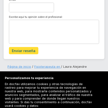
Escribe aquí tu opinión sobre el profesional:
Enviar reseña
Página de inicio
Fisioterapeuta en
Laura Alejandre
Personalizamos tu experiencia
En docfav utilizamos cookies y otras tecnologías de
rastreo para mejorar tu experiencia de navegación en
nuestra web, para mostrarte contenidos personalizados y
anuncios segmentados, para analizar el tráfico de nuestra
Registrarse
web y para comprender de donde llegan nuestros
visitantes. Si das tu consentimiento a continuación, docfav
Docfav
usará cookies y datos: