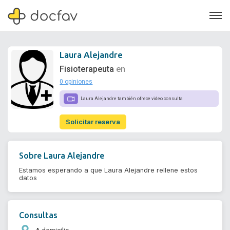
Laura Alejandre
Fisioterapeuta
en
0 opiniones
Soporte
Laura Alejandre también ofrece video consulta
Quiénes somos
Solicitar reserva
¿Eres un doctor?
Sobre
Laura Alejandre
Estamos esperando a que Laura Alejandre rellene estos
datos
Consultas
A domicilio