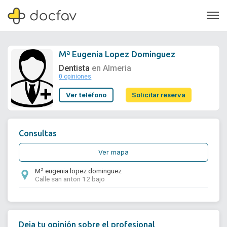
Mª Eugenia Lopez Dominguez
Dentista
en Almeria
0 opiniones
Soporte
Ver teléfono
Solicitar reserva
Quiénes somos
¿Eres un doctor?
Consultas
Ver mapa
Mª eugenia lopez dominguez
Calle san anton 12 bajo
Deja tu opinión sobre el profesional