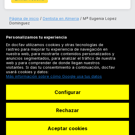
Página de inicio
Dentista en Almeria
Mª Eugenia Lopez
Dominguez
Personalizamos tu experiencia
En docfav utilizamos cookies y otras tecnologías de
rastreo para mejorar tu experiencia de navegación en
nuestra web, para mostrarte contenidos personalizados y
anuncios segmentados, para analizar el tráfico de nuestra
Registrarse
web y para comprender de donde llegan nuestros
visitantes. Si das tu consentimiento a continuación, docfav
Docfav
usará cookies y datos:
Más información sobre cómo Google usa tus datos
Recursos
Configurar
Para doctores
Especialistas
Rechazar
Aceptar cookies
© Dashboard Technologies S.L