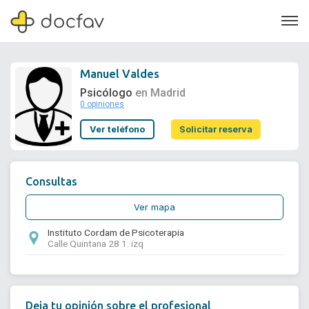
Manuel Valdes
Psicólogo
en Madrid
0 opiniones
Soporte
Ver teléfono
Solicitar reserva
Quiénes somos
¿Eres un doctor?
Consultas
Ver mapa
Instituto Cordam de Psicoterapia
Calle Quintana 28 1. izq
Deja tu opinión sobre el profesional