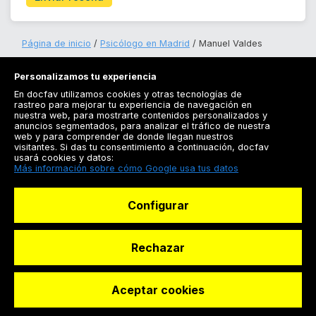
Página de inicio
Psicólogo en Madrid
Manuel Valdes
Personalizamos tu experiencia
En docfav utilizamos cookies y otras tecnologías de
rastreo para mejorar tu experiencia de navegación en
nuestra web, para mostrarte contenidos personalizados y
anuncios segmentados, para analizar el tráfico de nuestra
Registrarse
web y para comprender de donde llegan nuestros
visitantes. Si das tu consentimiento a continuación, docfav
Docfav
usará cookies y datos:
Más información sobre cómo Google usa tus datos
Recursos
Configurar
Para doctores
Especialistas
Rechazar
Aceptar cookies
© Dashboard Technologies S.L
Solicitar reserva