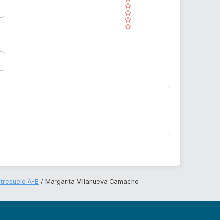
( )
( )
( )
( )
ntresuelo A-B
Margarita Villanueva Camacho