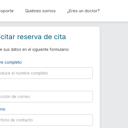
Soporte
Quiénes somos
¿Eres un doctor?
Reservar cita
icitar reserva de cita
e sus datos en el siguiente formulario:
re completo
ono