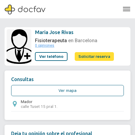
Maria Jose Rivas
Fisioterapeuta
en Barcelona
0 opiniones
Soporte
Ver teléfono
Solicitar reserva
Quiénes somos
¿Eres un doctor?
Consultas
Ver mapa
Mador
calle Tuset 15 pral 1.
Deja tu opinión sobre el profesional