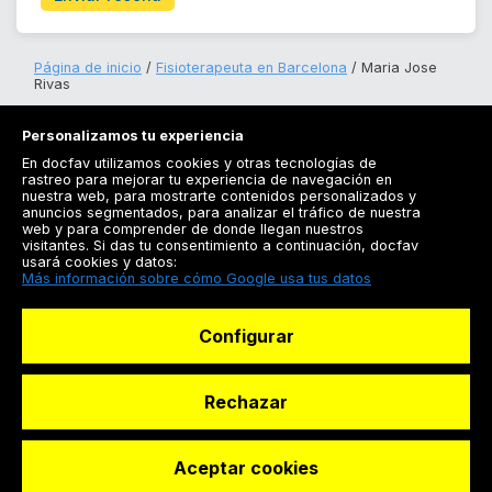
Página de inicio
Fisioterapeuta en Barcelona
Maria Jose
Rivas
Personalizamos tu experiencia
En docfav utilizamos cookies y otras tecnologías de
rastreo para mejorar tu experiencia de navegación en
nuestra web, para mostrarte contenidos personalizados y
anuncios segmentados, para analizar el tráfico de nuestra
Registrarse
web y para comprender de donde llegan nuestros
visitantes. Si das tu consentimiento a continuación, docfav
Docfav
usará cookies y datos:
Más información sobre cómo Google usa tus datos
Recursos
Configurar
Para doctores
Especialistas
Rechazar
Aceptar cookies
© Dashboard Technologies S.L