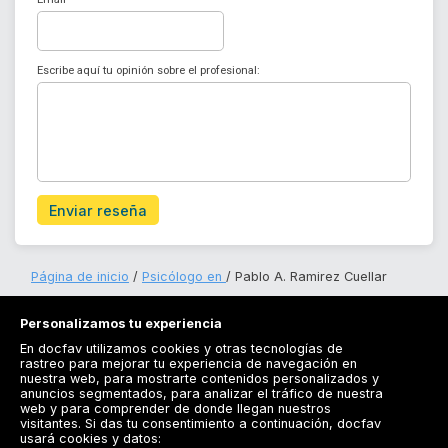
Escribe aquí tu opinión sobre el profesional:
Enviar reseña
Página de inicio
Psicólogo en
Pablo A. Ramirez Cuellar
Personalizamos tu experiencia
En docfav utilizamos cookies y otras tecnologías de
rastreo para mejorar tu experiencia de navegación en
nuestra web, para mostrarte contenidos personalizados y
anuncios segmentados, para analizar el tráfico de nuestra
Registrarse
web y para comprender de donde llegan nuestros
visitantes. Si das tu consentimiento a continuación, docfav
Docfav
usará cookies y datos: