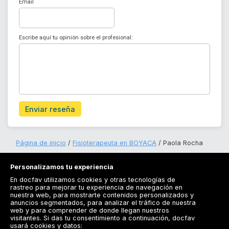
Email
Escribe aquí tu opinión sobre el profesional:
Enviar reseña
Página de inicio
Fisioterapeuta en BOYACA
Paola Rocha
Personalizamos tu experiencia
En docfav utilizamos cookies y otras tecnologías de
rastreo para mejorar tu experiencia de navegación en
nuestra web, para mostrarte contenidos personalizados y
anuncios segmentados, para analizar el tráfico de nuestra
Registrarse
web y para comprender de donde llegan nuestros
visitantes. Si das tu consentimiento a continuación, docfav
Docfav
usará cookies y datos: