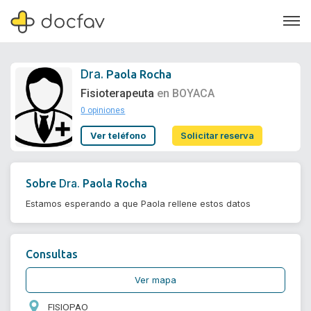
Dra.
Paola Rocha
Fisioterapeuta
en BOYACA
0 opiniones
Soporte
Ver teléfono
Solicitar reserva
Quiénes somos
¿Eres un doctor?
Dra.
Sobre
Paola Rocha
Estamos esperando a que Paola rellene estos datos
Consultas
Ver mapa
FISIOPAO