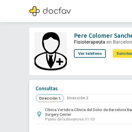
Pere Colomer Sanchez
Fisioterapeuta
Pere Colomer Sanch
Fisioterapeuta
en Barcelo
Ver teléfono
Solicita
Consultas
Dirección 2
Dirección 1
Clinica Vertebra-Clinica del Dolor de Barcelona B
Surgery Center
Paseo de la Bonanova 51-53