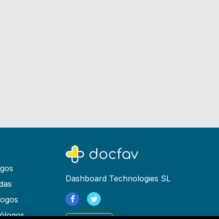
ogos
Dashboard Technologies SL
das
logos
ólogos