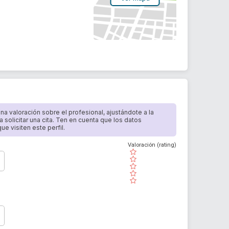
 una valoración sobre el profesional, ajustándote a la
a solicitar una cita. Ten en cuenta que los datos
e visiten este perfil.
Valoración (rating)
( )
( )
( )
( )
( )