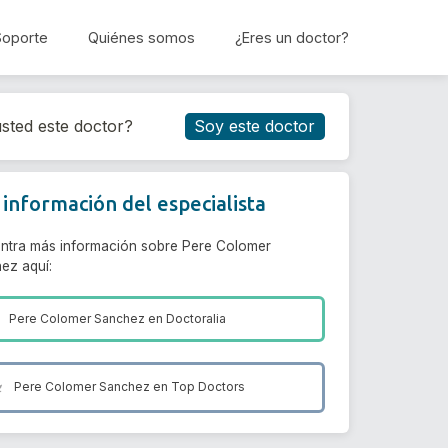
Soporte
Quiénes somos
¿Eres un doctor?
Reservar cita
sted este doctor?
Soy este doctor
información del especialista
ntra más información sobre Pere Colomer
ez aquí:
Pere Colomer Sanchez en
Doctoralia
Pere Colomer Sanchez en
Top Doctors