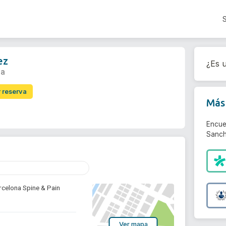
ez
¿Es u
na
r reserva
Más 
Encue
Sanch
arcelona Spine & Pain
Ver mapa