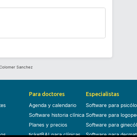
 Colomer Sanchez
Para doctores
Especialistas
tes
Agenda y calendario
Software para psicól
Software historia clínica
Software para logope
Planes y precios
Software para ginecó
cos
ticketBAI para clínicas
Software para dermat