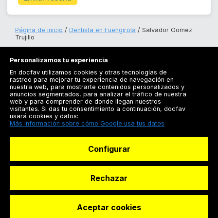
Página de inicio
Dentista en Fuengirola
Salvador Gomez
Trujillo
Personalizamos tu experiencia
En docfav utilizamos cookies y otras tecnologías de
rastreo para mejorar tu experiencia de navegación en
nuestra web, para mostrarte contenidos personalizados y
anuncios segmentados, para analizar el tráfico de nuestra
Registrarse
web y para comprender de donde llegan nuestros
visitantes. Si das tu consentimiento a continuación, docfav
Docfav
usará cookies y datos:
Más información sobre cómo Google usa tus datos
Recursos
Configurar
Para doctores
Especialistas
Rechazar
Aceptar cookies
© Dashboard Technologies S.L