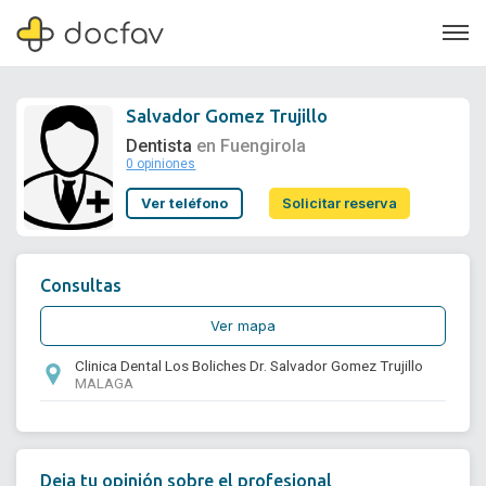
Salvador Gomez Trujillo
Dentista
en Fuengirola
0 opiniones
Soporte
Ver teléfono
Solicitar reserva
Quiénes somos
¿Eres un doctor?
Consultas
Ver mapa
Clinica Dental Los Boliches Dr. Salvador Gomez Trujillo
MALAGA
Deja tu opinión sobre el profesional