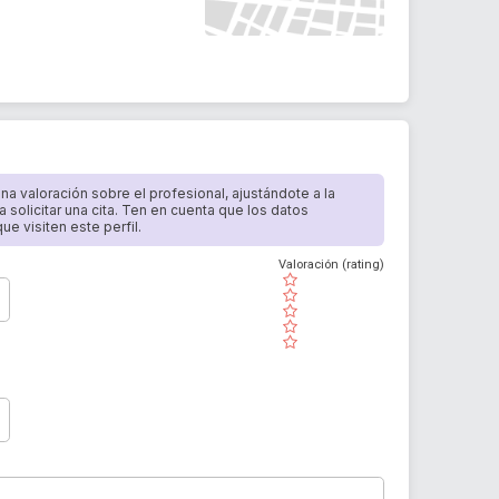
 una valoración sobre el profesional, ajustándote a la
a solicitar una cita. Ten en cuenta que los datos
e visiten este perfil.
Valoración (rating)
( )
( )
( )
( )
( )