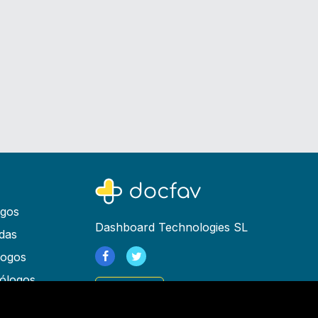
ogos
Dashboard Technologies SL
das
logos
ólogos
Registrarse
as