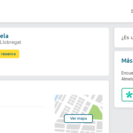
ela
¿Es u
 Llobregat
r reserva
Más 
Encue
Almela
Ver mapa