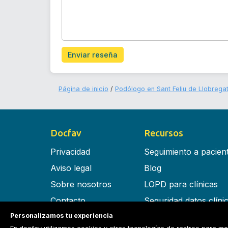
Enviar reseña
Página de inicio
Podólogo en Sant Feliu de Llobrega
Docfav
Recursos
Privacidad
Seguimiento a pacien
Aviso legal
Blog
Sobre nosotros
LOPD para clínicas
Contacto
Seguridad datos clíni
Personalizamos tu experiencia
Términos y condiciones
Software para clínica