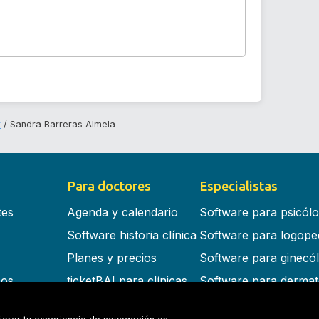
t
Sandra Barreras Almela
Para doctores
Especialistas
tes
Agenda y calendario
Software para psicól
Software historia clínica
Software para logope
Planes y precios
Software para ginecó
cos
ticketBAI para clínicas
Software para dermat
s en la nube
Software para dentist