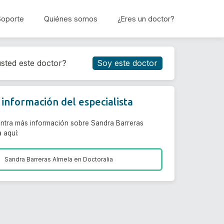
Soporte
Quiénes somos
¿Eres un doctor?
Reservar cita
sted este doctor?
Soy este doctor
información del especialista
ntra más información sobre Sandra Barreras
 aquí:
Sandra Barreras Almela en
Doctoralia